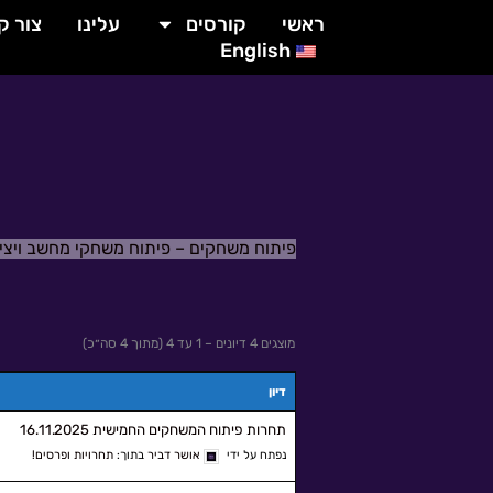
ילוג
לתוכן
ראשי
קורסים
עלינו
צור ק
תוכן
English
פיתוח משחקים – פיתוח משחקי מחשב ויצ
מוצגים 4 דיונים – 1 עד 4 (מתוך 4 סה״כ)
דיון
תחרות פיתוח המשחקים החמישית 16.11.2025
נפתח על ידי
אושר דביר
בתוך:
תחרויות ופרסים!