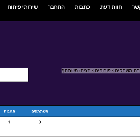
שר
חוות דעת
כתבות
התחבר
שירותי פיתוח
ירת משחקים
›
פורומים
›
תגית: משתתף
משתתפים
תגובות
1
0