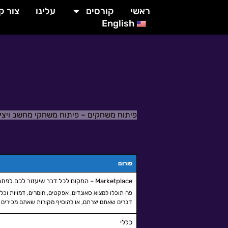
ילוג
לתוכן
ראשי
קורסים
עלינו
צור ק
תוכן
English
פיתוח משחקים – פיתוח משחקי מחשב ויצ
פורום
Marketplace – המקום לכל דבר שיעזור לכם לפתח כל משחק!
פה תוכלו למצוא סאונדים, אפקטים, חומרים, דמויות וכ
דברים שאתם יצרתם, או להוסיף מקורות שאתם מכירים ש
כללי