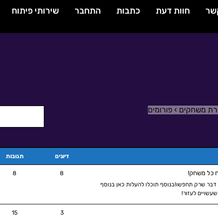
שר
חוות דעת
כתבות
התחבר
שירותי פיתוח
ירת משחקים
›
פורומים
דיונים
תגובות
8
8
ל דבר שרק תחפשו!בנוסף תוכלו להעלות כאן בנוסף
עשויים לעזור!
15
3