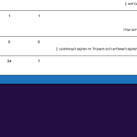
בראש ;)
1
1
ם ועוד!
0
0
מקום לשאול!יש לכם תשובה? זה המקום לענות!תהנו :)
34
7