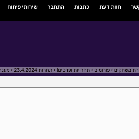
שר
חוות דעת
כתבות
התחבר
שירותי פיתוח
ירת משחקים
›
פורומים
›
תחרויות ופרסים!
›
תחרות 23.4.2024
›
מענה ל־