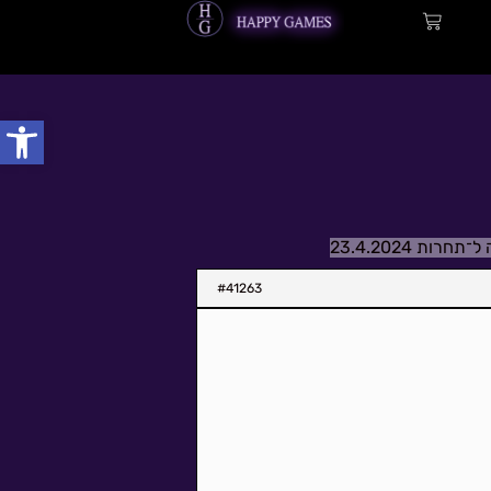
עגלת
קניות
פתח
תחרות 23.4.2024
#41263