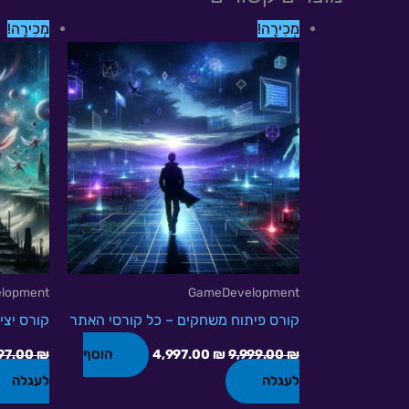
המחיר
המחיר
מְכִירָה!
מְכִירָה!
המקורי
הנוכחי
היה:
הוא:
4,997.00 ₪.
9,999.00 ₪.
lopment
GameDevelopment
קורס פיתוח משחקים – כל קורסי האתר
קורס יצי
הוסף
97.00
₪
4,997.00
₪
9,999.00
₪
לעגלה
לעגלה