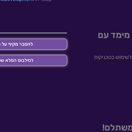
וסצנות
מקצועיות!
מימד עם
להסבר מקיף על ה
את יסודות העבודה עם Blender ועד לשימוש בטכניקות
לסילבוס המלא של
משתלם!