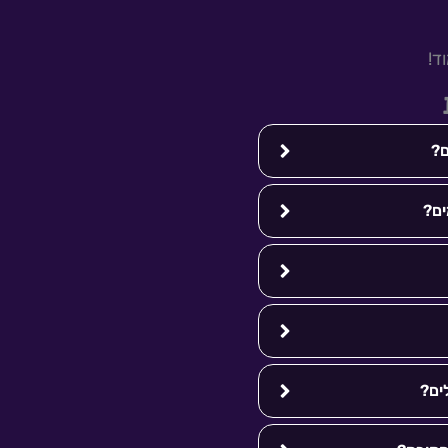
ד!
ם?
ם?
ים?