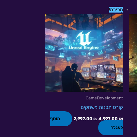
המחיר
המחיר
מְכִירָה!
המקורי
הנוכחי
היה:
הוא:
2,997.00 ₪.
4,997.00 ₪.
GameDevelopment
קורס תכנות משחקים
הוסף
2,997.00
₪
4,997.00
₪
לעגלה