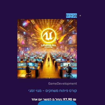
למוצר
מְכִירָה!
זה
יש
מספר
סוגים.
ניתן
לבחור
את
האפשרויות
בעמוד
המוצר
GameDevelopment
קורס פיתוח משחקים – מנוי זמני
₪
97.90
החל מ:
⁩ למשך ⁦יום אחד⁩