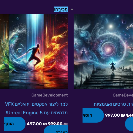
המחיר
המחיר
המחיר
המחיר
מְכִירָה!
המקורי
הנוכחי
המקורי
הנוכחי
היה:
הוא:
היה:
הוא:
497.00 ₪.
999.00 ₪.
997.00 ₪.
1,497.00 ₪.
GameDevelopment
GameDeve
רת סרטים ואנימציות
למד ליצור אפקטים ויזואליים VFX
מדהימים עם Unreal Engine 5!
הוסף
997.00
₪
1,4
הוסף
497.00
₪
999.00
₪
לעגלה