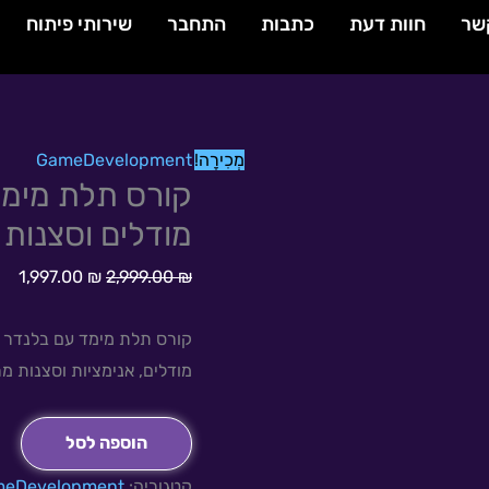
שר
חוות דעת
כתבות
התחבר
שירותי פיתוח
המחיר
המח
מְכִירָה!
כמות
GameDevelopment
קורס תלת מימד
המקורי
הנו
של
היה:
הוא
קורס
מודלים וסצנות 
0 ₪.
2,999.00 ₪.
תלת
1,997.00
₪
2,999.00
₪
מימד
עם
קורס תלת מימד עם בלנדר יכ
בלנדר
מודלים, אנימציות וסצנות 
–
התחילו
הוספה לסל
ליצור
מודלים
קטגוריה:
eDevelopment