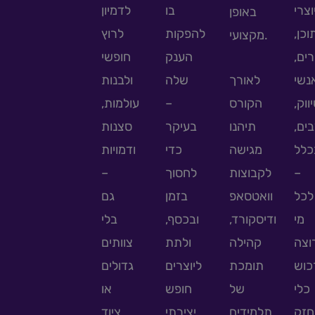
וצרי
בו
לדמיון
באופן
תוכן
להפקות
לרוץ
מקצועי.
מרים
הענק
חופשי
נשי
לאורך
שלה
ולבנות
עולמות,
–
הקורס
יווק
בים
תיהנו
בעיקר
סצנות
כלל
מגישה
כדי
ודמויות
–
לחסוך
לקבוצות
–
לכל
וואטסאפ
בזמן
גם
מי
ודיסקורד,
ובכסף,
בלי
וצה
קהילה
ולתת
צוותים
כוש
תומכת
ליוצרים
גדולים
כלי
של
חופש
או
חזק
תלמידים
יצירתי
ציוד