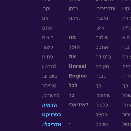
וקש
ומדריכים,
בזמן
יקר.
ירה
ומענה
אמת.
אם
אישי
אתם
מה
הוא
שילווה
רוצים
הופך
בנוי
אתכם
ליצור
את
ורה
בלמידה.
פתיח
Unreal
תית
הקורס
לסרטון
Engine
רורה
נבנה
ביוטיוב,
לכל
כך
כך
טריילר
כך
כל
שתוכלו
למשחק,
אידיאלי?
חד
ללמוד
הדמיה
יכול
בקצב
לפרויקט
•
,
אדריכלי
שלכם
חיל