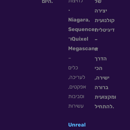
לחיצות
של
היום.
•
יצירה
Niagara,
קולנועית
Sequencer
דיגיטלית
ו־Quixel
–
Megascans
זו
–
הדרך
כלים
הכי
לעריכה,
ישירה,
אפקטים,
ברורה
וסביבות
ומקצועית
עשירות
להתחיל.
Unreal