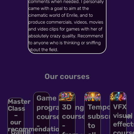
comments when needed. I personally
came with a goal to aim at the
cinematic world of Enrile, and to
produce commercials, videos, movies
and video clips for games with her of
absolutely crazy quality. Recommend
to anyone who is thinking or sniffing
about the field.
Our courses
Game
Master
VFX
3D
Temporary
programming
Class
–
visual
course
subscription
course
our
effect
-
to
-
recommendation!
Game
cours