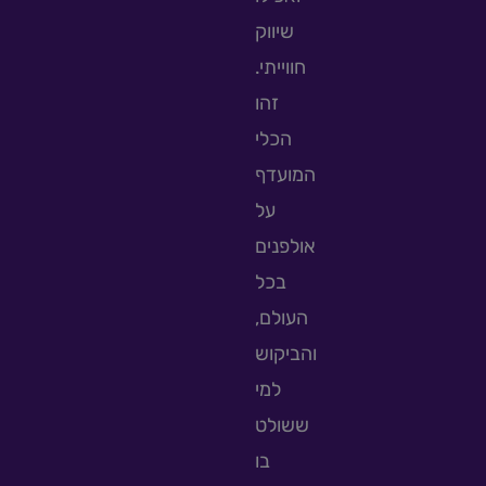
שיווק
חווייתי.
זהו
הכלי
המועדף
על
אולפנים
בכל
העולם,
והביקוש
למי
ששולט
בו