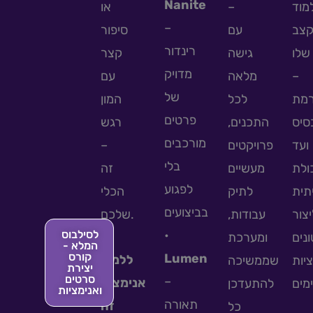
Nanite
או
–
מוד
–
צב
עם
סיפור
רינדור
שלו
גישה
קצר
מדויק
עם
מלאה
–
של
מת
לכל
המון
פרטים
סיס
התכנים,
רגש
מורכבים
–
פרויקטים
ועד
בלי
ולת
מעשיים
זה
לפגוע
תית
לתיק
הכלי
בביצועים
יצור
עבודות,
שלכם.
לסילבוס
•
נים
ומערכת
המלא -
קורס
Lumen
ללמוד
ציות
שממשיכה
יצירת
סרטים
–
אנימציה
להתעדכן
ואנימציות
תאורה
זה
כל