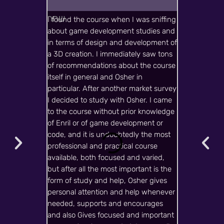
@username
I found the course when I was sniffing
The guide Oshe
about game development studies and
and comprehe
in terms of design and development of
recommended
a 3D creation. I immediately saw tons
to learn to d
of recommendations about the course
itself in general and Osher in
particular. After another market survey
I decided to study with Osher. I came
to the course without prior knowledge
of Enril or of game development or
code, and it is undoubtedly the most
professional and practical course
available, both focused and varied,
but after all the most important is the
form of study and help, Osher gives
personal attention and help whenever
needed, supports and encourages
and also Gives focused and important