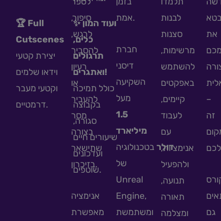
שה
תלמדו
בזמן
לספר
בטא
לבנות
אמת.
סיפור,
🏆 Full
✨ ועוד המון
את
סצנות
לרגש,
Cutscenes
כלים,
חברת
כם
מרשימות,
להסביר
תרגולים
יצירת קטעי
דיסני
ורה
להשתמש
רעיון
ואתגרים!
וידאו שלמים
השקיעה
אלית
באפקטים
או
כולל תמיכה
וקטעי מעבר
מעל
להעביר
קיימים,
–
בקבוצה
דרמטיים.
1.5
זה
לעבוד
מסר
סגורה,
מיליארד
קום
עם
בצורה
שיעורים חיים
דולר
בטכנולוגיה
אנימציות,
שתישאר
ועדכונים
של
ולהפעיל
בזיכרון.
שוטפים.
Unreal
ורס
תנועה,
אנימציה
Engine,
אים
תאורה
גם
ומשתמשת
מאפשרת
ומצלמה