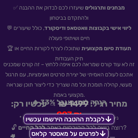
✅
שיעזרו לכם לבדוק את ההבנה
מבחנים ותרגולים
ולהתקדם בביטחון
💬
, כולל שיעורים
ליווי אישי בקבוצות וואטסאפ ודיסקורד
חיים ושיתופי פעולה
🏆
שתוכלו לצרף לקורות החיים או
תעודת סיום מקצועית
תיק העבודות
זה לא עוד קורס שמראה לכם איפה ללחוץ – זה קורס שמכניס
אתכם לעולם האמיתי של יצירת סרטים ואנימציות, עם תרגול
מעשי, קהילה תומכת וכל מה שצריך כדי ליצור תוכן שנראה
מקצועי באמת.
🔥 33% הנחה לזמן מוגבל
→ עכשיו רק:
1499 ₪
מחיר רגיל:
997 ₪
₪ לתשלום
תשלומים – 83.08
12
* ניתן לחלק עד
לקבלת ההטבה הירשמו עכשיו
לכל החיים
🔓 רוצה גישה לכל הקורסים באתר
?
לפרטים על מאסטר קלאס
🎥
🎬