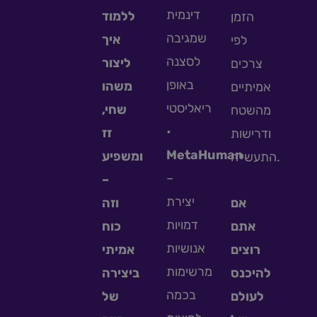
דינמית
ללמוד
הזמן
שמגיבה
איך
לפי
לסצנה
ליצור
צרכים
באופן
משהו
אמיתיים
ריאליסטי
שחי,
מהשטח
•
זז
ודרישות
MetaHuman
ומשפיע
התעשייה.
–
–
יצירת
אם
וזה
דמויות
אתם
כוח
אנושיות
רוצים
אמיתי
מרשימות
להיכנס
ביצירה
בכמה
לעולם
של