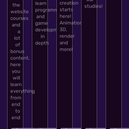
creation
learn
the
studies!
starts
programming
website
here!
and
courses
Animations,
game
and
3D,
development
a
render
in
lot
and
depth
of
more!
bonus
content,
here
you
will
learn
everything
from
end
to
end