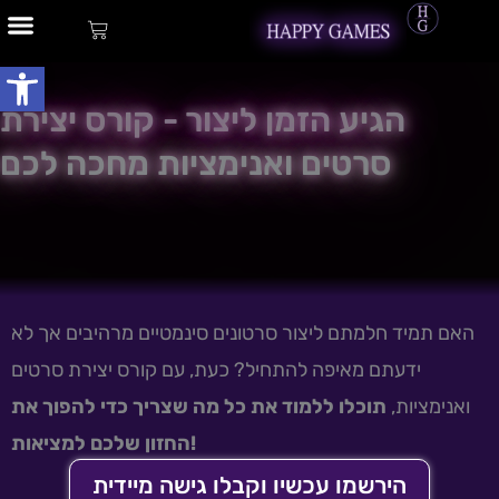
Skip
content
עגלת
to
קניות
Open toolbar
Development services
content
הגיע הזמן ליצור - קורס יצירת
סרטים ואנימציות מחכה לכם
האם תמיד חלמתם ליצור סרטונים סינמטיים מרהיבים אך לא
ידעתם מאיפה להתחיל? כעת, עם קורס יצירת סרטים
ואנימציות,
תוכלו ללמוד את כל מה שצריך כדי להפוך את
החזון שלכם למציאות!
הירשמו עכשיו וקבלו גישה מיידית