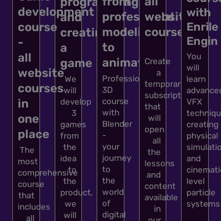
from
all
programming
development
with
professional
website
and
Enrile
course
modeling
courses
creating
Engin
-
to
a
all
You
animation
game
Create
will
website
a
Professional
We
learn
temporary
courses
3D
will
advance
subscription
course
develop
in
VFX
that
with
3
techniqu
one
will
Blender
games
creating
open
place
-
from
physical
all
your
the
simulati
The
the
journey
idea
and
most
lessons
to
to
cinemati
comprehensive
and
the
the
level
course
content
world
product,
particle
that
available
of
we
systems
includes
in
digital
will
all
our