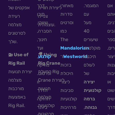
אם
המוגמר.
מאחורי
דרך
ליצירת חוויית
אפקטים של
תם
עם
סדרות
תוכן
צפייה
רעידת
נים
מעל
וסרטים
שיווקי,
עוצמתית.
מצלמה
הסברה,
כמו
40
בים
לסרטונים
חינוך,
The
שיעורים
ספר
שלך.
ועד
Mandalorian
מוקלטים,
ורים
🚁 Use of
🎥 Using
,
קולנוע
ו־
Westworld
תיכנסו
,
יצור
Rig Rail
Rig Crane
נות
לעולם
בזכות
מוזיקה
הפעלת Rig
יצירת תנועות
בות
של
היכולת
ופרסום.
Crane ליצירת
מצלמה
או
יצירה
ליצור
זו
תנועות
מורכבות
שוט
קולנועית
סביבות
הדרך
מצלמה
באמצעות
שים
ברמה
קולנועיות
החזקה
Rig Rail.
קולנועיות
ביותר
מרהיבות
,
גבוהה
דרך
מרהיבות.