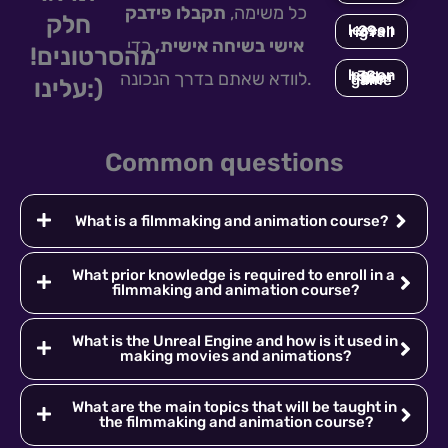
כל משימה,
תקבלו פידבק
חלק
lesson 29 - rig rail
אישי בשיחה אישית,
כדי
מהסרטונים!
לוודא שאתם בדרך הנכונה.
lesson 38 - trailer for the game
עלינו:)
Common questions
What is a filmmaking and animation course?
What prior knowledge is required to enroll in a
filmmaking and animation course?
What is the Unreal Engine and how is it used in
making movies and animations?
What are the main topics that will be taught in
the filmmaking and animation course?