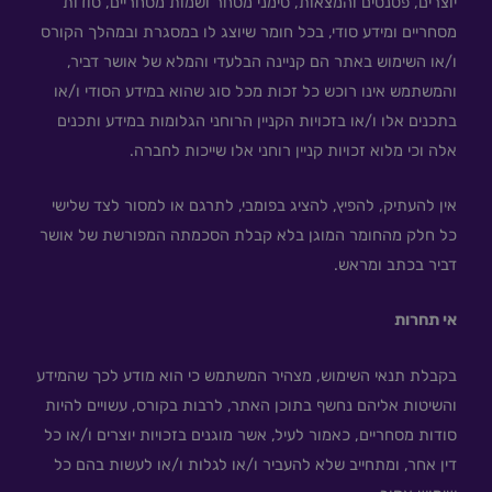
יוצרים, פטנטים והמצאות, סימני מסחר ושמות מסחריים, סודות
מסחריים ומידע סודי, בכל חומר שיוצג לו במסגרת ובמהלך הקורס
ו/או השימוש באתר הם קניינה הבלעדי והמלא של אושר דביר,
והמשתמש אינו רוכש כל זכות מכל סוג שהוא במידע הסודי ו/או
בתכנים אלו ו/או בזכויות הקניין הרוחני הגלומות במידע ותכנים
אלה וכי מלוא זכויות קניין רוחני אלו שייכות לחברה.
אין להעתיק, להפיץ, להציג בפומבי, לתרגם או למסור לצד שלישי
כל חלק מהחומר המוגן בלא קבלת הסכמתה המפורשת של אושר
דביר בכתב ומראש.
אי תחרות
בקבלת תנאי השימוש, מצהיר המשתמש כי הוא מודע לכך שהמידע
והשיטות אליהם נחשף בתוכן האתר, לרבות בקורס, עשויים להיות
סודות מסחריים, כאמור לעיל, אשר מוגנים בזכויות יוצרים ו/או כל
דין אחר, ומתחייב שלא להעביר ו/או לגלות ו/או לעשות בהם כל