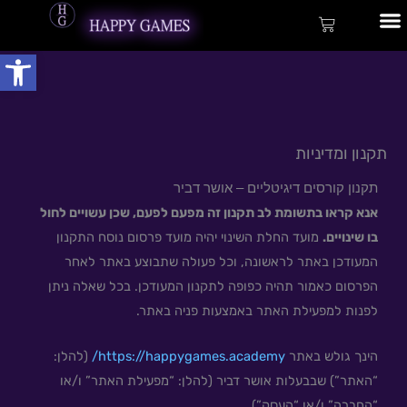
ילוג
לתוכן
עגלת
תוכן
קניות
פתח
שירותי פיתוח
תקנון ומדיניות
תקנון קורסים דיגיטליים – אושר דביר
אנא קראו בתשומת לב תקנון זה מפעם לפעם, שכן עשויים לחול
בו שינויים.
מועד החלת השינוי יהיה מועד פרסום נוסח התקנון
המעודכן באתר לראשונה, וכל פעולה שתבוצע באתר לאחר
הפרסום כאמור תהיה כפופה לתקנון המעודכן. בכל שאלה ניתן
לפנות למפעילת האתר באמצעות פניה באתר.
הינך גולש באתר
https://happygames.academy/
(להלן:
“האתר”) שבבעלות אושר דביר (להלן: “מפעילת האתר” ו/או
“החברה” ו/או “העסק”).