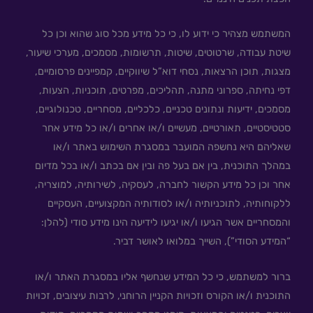
המשתמש מצהיר כי ידוע לו, כי כל מידע מכל סוג שהוא וכן כל
שיטת עבודה, שרטוטים, שיטות, תרשומות, מסמכים, מערכי שיעור,
מצגות, תוכן הרצאות, נסחי דוא”ל שיווקיים, קמפיינים פרסומיים,
דפי נחיתה, ספרוני מתנה, תהליכים, מפרטים, תוכניות, הצעות,
מסמכים, ידיעות ונתונים טכניים, כלכליים, מסחריים, טכנולוגיים,
סטטיסטיים, תאורטיים, מעשיים ו/או אחרים ו/או כל מידע אחר
שאליהם היא נחשפה המועבר במסגרת השימוש באתר ו/או
במהלך התוכנית, בין אם בעל פה ובין אם בכתב ו/או בכל מדיום
אחר וכן כל מידע הקשור לחברה, לעסקיה, לשירותיה, למוצריה,
ללקוחותיה, לתוכניותיה ו/או לסודותיה המקצועיים, העסקיים
והמסחריים אשר הגיעו ו/או יגיעו לידיעה הינו מידע סודי (להלן:
“המידע הסודי”), השייך במלואו לאושר דביר.
ברור למשתמש, כי כל המידע שנחשף אליו במסגרת האתר ו/או
התוכנית ו/או הקורס וזכויות הקניין הרוחני, לרבות עיצובים, זכויות