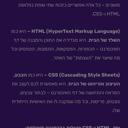
מושכים – כל אלה אפשריים בזכות שתי שפות נפלאות:
HTML ו-CSS.
HTML (HyperText Markup Language) –
היא כמו
השלד של הבית
. היא מגדירה את התוכן והמבנה של דף
האינטרנט – הכותרות, הפסקאות, התמונות, הטפסים וכל
מה שיוצר את “העצמות” של האתר.
CSS (Cascading Style Sheets) –
היא כמו
הצבע,
העיצוב והריהוט של הבית
. היא מאפשרת לכם לעצב את
המראה והתחושה של דף האינטרנט – לבחור צבעים,
פונטים, פריסות, וכל מה שמקנה לו את האישיות הייחודית
שלו.
יחד, HTML ו-CSS פועלות בהרמוניה מושלמת: