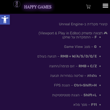
ילוג
לתוכן
עגלת
תוכן
קניות
פתח
שירותי פיתוח
קיצורי מקלדת ב-Unreal Engine
🎮 תצוגה ומשחק (Viewport & Play in Editor)
F
– התמקדות על שחקן
G
– מצב Game View
RMB + W/A/S/D/Q/E
– תנועה בעולם
RMB + C/Z
– זום פנימה/החוצה
גלגלת
– שליטה במהירות תנועה
Ctrl+Shift+H
– הצגת FPS
Shift+L
– הצגת סטטיסטיקות
F11
– מסך מלא