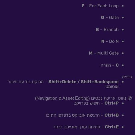
F
– For Each Loop
G
– Gate
B
– Branch
N
– Do N
M
– Multi Gate
C
– הערה
גרפים:
Shift+Delete / Shift+Backspace
– מחיקת נוד עם חיבור
אוטומטי
🧭 ניווט ועריכת נכסים (Navigation & Asset Editing)
Ctrl+P
– חיפוש בפרויקט
Ctrl+B
– הדגשת אובייקט בדפדפן התוכן
Ctrl+E
– פתיחת עורך אובייקט נבחר