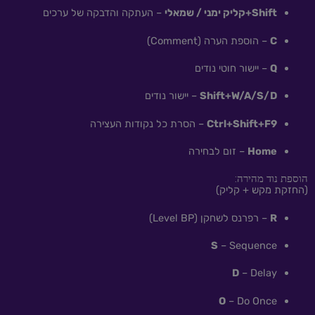
Shift+קליק ימני / שמאלי
– העתקה והדבקה של ערכים
C
– הוספת הערה (Comment)
Q
– יישור חוטי נודים
Shift+W/A/S/D
– יישור נודים
Ctrl+Shift+F9
– הסרת כל נקודות העצירה
Home
– זום לבחירה
הוספת נוד מהירה:
(החזקת מקש + קליק)
R
– רפרנס לשחקן (Level BP)
S
– Sequence
D
– Delay
O
– Do Once