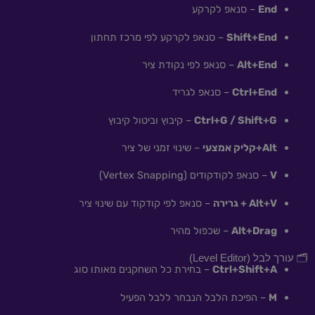
End
– סנאפ לקרקע
Shift+End
– סנאפ לקרקע לפי מרכז תחתון
Alt+End
– סנאפ לפי נקודת ציר
Ctrl+End
– סנאפ לגריד
Ctrl+G / Shift+G
– קיבוץ וביטול קיבוץ
Alt+קליק אמצעי
– שינוי זמני של ציר
V
– סנאפ לקודקודים (Vertex Snapping)
Alt+V + גרירה
– סנאפ לפי קודקוד עם שינוי ציר
Alt+Drag
– שכפול מהיר
🗂 עורך לבל (Level Editor)
Ctrl+Shift+A
– בחירת כל השחקנים מאותו סוג
M
– הפיכת הלבל הנבחר ללבל הפעיל