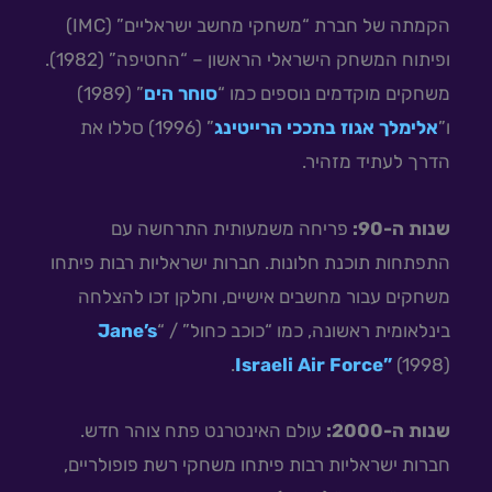
הקמתה של חברת “משחקי מחשב ישראליים” (IMC)
ופיתוח המשחק הישראלי הראשון – “החטיפה” (1982).
משחקים מוקדמים נוספים כמו “
סוחר הים
” (1989)
ו”
אלימלך אגוז בתככי הרייטינג
” (1996) סללו את
הדרך לעתיד מזהיר.
שנות ה-90:
פריחה משמעותית התרחשה עם
התפתחות תוכנת חלונות. חברות ישראליות רבות פיתחו
משחקים עבור מחשבים אישיים, וחלקן זכו להצלחה
בינלאומית ראשונה, כמו “כוכב כחול” / “
Jane’s
Israeli Air Force”
(1998).
שנות ה-2000:
עולם האינטרנט פתח צוהר חדש.
חברות ישראליות רבות פיתחו משחקי רשת פופולריים,