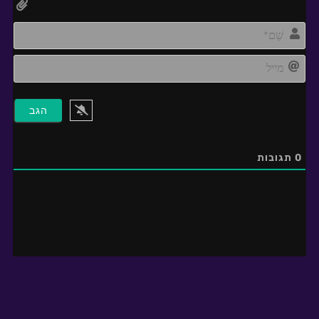
me*
מייל
0
תגובות