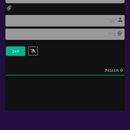
me*
מייל
0
תגובות