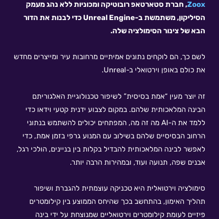
Zoox
, חברת סטארטאפ רובוטיקה ומכוניות ללא נהג מעמק
הסיליקון, משתמשת ב-Unreal Engine כדי לבנות את הדור
הבא של צינור הסימולציה שלה.
לשם כך, הם לוקחים נתונים אמיתיים מרחובות עיר ומייצרים מחדש
את כולם באופן וירטואלי ב-Unreal.
זה יוצר מעין “אמת בסיסית” לשיפור טכנולוגיית האלגוריתם
הבינה המלאכותית שלהם. במקום לצבוע ידנית קטעי וידאו כדי
ללמד את ה-AI מה זה מה, המפתחים יכולים להשתמש בנתוני
הרחוב הבסיסיים שלהם בשילוב עם המנוע גרפי בזמן אמת, כדי
לאפשר לבינה המלאכותית להבדיל בקלות בין בניינים, הולכי רגל,
אבנים שפה, תנועה ועוד, ובמהירות הרבה יותר.
סימולציה וירטואלית היא טכניקה עוצמתית להגברת ושיפור
תהליך האימון, בהתחשב בכך שהיחס הממוצע בין קילומטרים
פיזיים לעומת קילומטרים וירטואליים שמנוצחת על ידי בינה