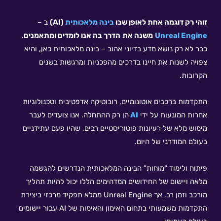
זו
הי רק דוגמה אחת לאופן שבו
בינה מלאכותית
(AI)
ב –
Unreal Engine
משנה את
הדרך בה אנו לומדים ומתאמנים
.
כבר לא רק נושא מדע בדיוני אהוב – בינה מלאכותית כאן, והיא
צפויה לשנות את חיינו בדרכים מהפכניות ומרגשות בשנים
הקרובות.
התקדמות ברכבים אוטונומיים, רובוטיקה אדפטיבית וטכנולוגיות
אחרות המונעות על ידי
AI
הן רק ההתחלה. אנו צועדים לעבר
מימוש מלא של רעיונות פוטוריסטיים רבים, שהיו פעם עתידניים
בעולם המודרני של היום.
פיתוח ולימוד “מוחות” הבינה המלאכותית הנדרשים להגשמה
מלאה ויישום של החידושים המדהימים הללו יכול להיות תהליך
מורכב וזמן רב, אך Unreal Engine ממלא תפקיד מרכזי ביצירת
התקדמות משמעותי בתחום האימון והאימות של AI עבור יישומים